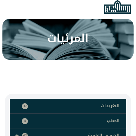
المرئيات
التغريدات
37
الخطب
4
+
الدروس العلمية
67