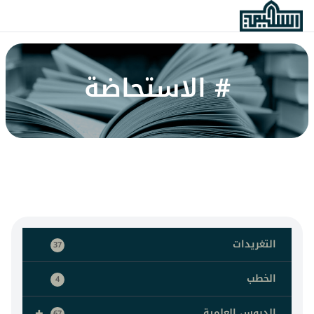
# الاستحاضة
التغريدات
37
الخطب
4
+
الدروس العلمية
67