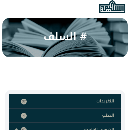
# السلف
التغريدات
37
الخطب
4
+
الدروس العلمية
67