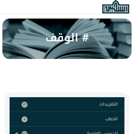
# الوقف
التغريدات
37
الخطب
4
+
الدروس العلمية
67