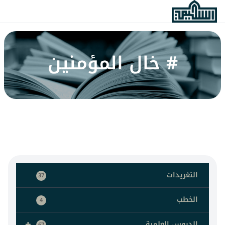
# خال المؤمنين
التغريدات
37
الخطب
4
+
الدروس العلمية
67