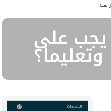
 معنا
ا يجب على
 وتعليما؟
التغريدات
37