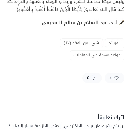
وليس فيها مخالفة للشرع.وإيجاب الوفاء بالعقود والتزاماتها
كما قال الله تعالى:{ یَـٰۤأَیُّهَا ٱلَّذِینَ ءَامَنُوۤا۟ أَوۡفُوا۟ بِٱلۡعُقُودِۚ)
أ. د. عبد السلام بن سالم السحيمي
الفوائد
شيء من الفقه (١٧)
قواعد مهمة في المعاملات
0
0
اترك تعليقاً
لن يتم نشر عنوان بريدك الإلكتروني.
الحقول الإلزامية مشار إليها بـ
*