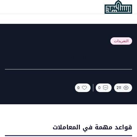
التغريدات
شيء من الفقه (١٧)
<
0
0
211
قواعد مهمة في المعاملات