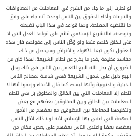
لو نظرت إلى ما جاء من الشرع في المعاملات من المعاواضات
والتبرعات وأداء الحقوق بين الناس لوجدت أنه جاء على وفق
ما تقتضيه المصلحة. وهنا قواعد في هذا الباب تضبطه
وتوضحه. فالتشريع الإسلامي قائم على قواعد العدل التي لا
غنى للخلق كلهم عنها ولو وُكّل الناس إلى عقولهم فإن هذه
العقول تكون تبعا للأهواء والأغراض وسيحصل من ذلك
مفاسد عظيمة بقدر ما يخرج عن نظام الشريعة. لهذا كان من
الضروري أن يحل الله البيع للتعامل بين الناس في ذلك وحل
البيع دليل على شمول الشريعة فهي شاملة لمصالح الناس
الدينية والدنيوية وأنها ليست كما قال الأعداء وزعموا أنها لا
تنظم إلا المعاملات التي بين الخالق والمخلوق بل هي تنظم
المعاملات بين الخالق وبين المخلوقين بعضهم مع بعض
وتنظيمها للمعاملة بين المخلوقين مع بعضهم من الأمور
المهمة التي اعتنى بها الإسلام. لأنه لولا ذلك لأكل الناس
بعضهم بعضا واعتدى الناس بعضهم على بعض. فكان من
مقتضى حكمة الله عز وجل أن تنظم المعاملات بين الخلق لئلا