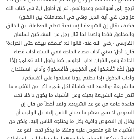
ترجع إلى أهوائهم وعدوانهم، ثم إن أطول آية في كتاب الله
عز وجل هي آية الدين وهي في المعاملات بين (الخلق)
فكيف يقال إن الشريعة الإسلامية تنظم المعاملة بين الخالق
والمخلوق فقط ولهذا لما قال رجل من المشركين لسلمان
الفارسي -رضي الله عنه- قالوا له: ‘علمكم نبيكم حتى الخراءة’
قال: ‘أجل’ يعني آداب قضاء الحاجة ففي السنة آداب قضاء
الحاجة وفي القرآن آداب الجلوس كما يقول الله تعالى: {إِذَا
قِیلَ لَكُمۡ تَفَسَّحُوا۟ فِی ٱلۡمَجَـٰلِسِ فَٱفۡسَحُوا۟} وآداب الاستئذان
وآداب الدخول (إذا دخلتم بيوتا فسلموا على أنفسكم).
فالشريعة -والحمد لله- شاملة لكل شيء لكن من الأشياء ما
تنص عليه الشريعة بعينه ومن الأشياء ما يكون داخلا تحت
قاعدة عامة من قواعد الشريعة. ولقد أخطأ من قال إن
النصوص لا تفي بعشر ما يحتاج الناس إليه. بل الواجب أن
يقال إن النصوص وافية بكل ما يحتاجه الناس إليه. ولكن من
الأشياء ما هو منصوص عليه ومنها ما يذكر تحت القواعد
العامة يدركها المسلم علما وفهما. ولو نظرنا إلى المعاملات